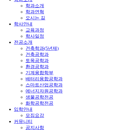
학과소개
학과연혁
오시는 길
학사안내
교육과정
학사일정
전공소개
건축학과(5년제)
건축공학과
토목공학과
환경공학과
기계융합학부
배터리융합공학과
스마트산업공학과
에너지자원공학과
생물공학전공
화학공학전공
입학안내
모집요강
커뮤니티
공지사항