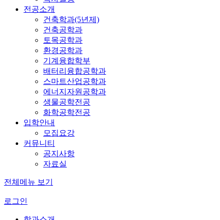
전공소개
건축학과(5년제)
건축공학과
토목공학과
환경공학과
기계융합학부
배터리융합공학과
스마트산업공학과
에너지자원공학과
생물공학전공
화학공학전공
입학안내
모집요강
커뮤니티
공지사항
자료실
전체메뉴 보기
로그인
학과소개