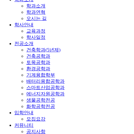
학과소개
학과연혁
오시는 길
학사안내
교육과정
학사일정
전공소개
건축학과(5년제)
건축공학과
토목공학과
환경공학과
기계융합학부
배터리융합공학과
스마트산업공학과
에너지자원공학과
생물공학전공
화학공학전공
입학안내
모집요강
커뮤니티
공지사항