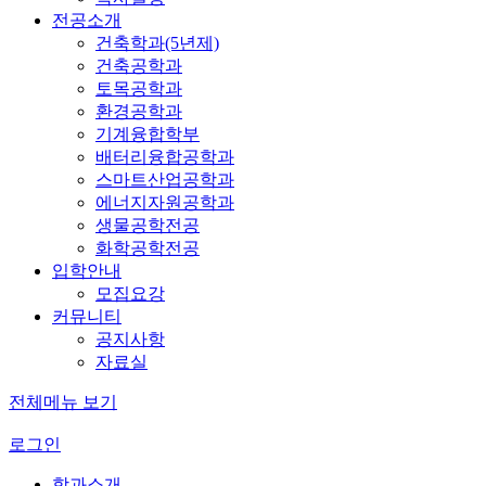
전공소개
건축학과(5년제)
건축공학과
토목공학과
환경공학과
기계융합학부
배터리융합공학과
스마트산업공학과
에너지자원공학과
생물공학전공
화학공학전공
입학안내
모집요강
커뮤니티
공지사항
자료실
전체메뉴 보기
로그인
학과소개